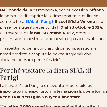
Nel mondo della gastronomia, poche occasioni offrono
la possibilità di scoprire le ultime tendenze culinarie
come la fiera
SIAL di Parigi
:
Biscottificio Verona
sarà
presente a questo evento,
dal 19 al 23 ottobre 2024
.
Ci troverete nella
hall 5B, stand R 052,
pronti a
presentarvi le nostre ultime novità di pasticceria italiana.
Ti aspettiamo per incontrarci di persona, assaggiare i
nostri prodotti e scoprire le novità stagionali che
abbiamo pensato per le festività.
Perché visitare la fiera SIAL di
Parigi
La Fiera SIAL di Parigi è un evento imperdibile per
importatori o esportatori internazionali
,
operatori di
vendita
al dettaglio
o
buyer alimentare
.
Con
oltre 7.000 espositori
provenienti da tutto il