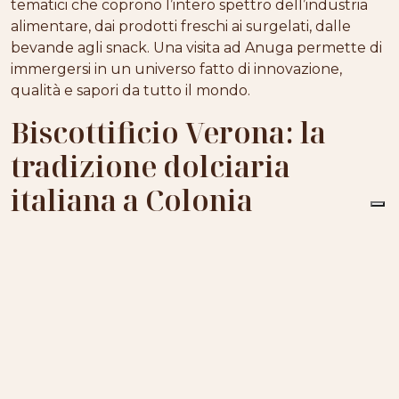
tematici che coprono l’intero spettro dell’industria
alimentare, dai prodotti freschi ai surgelati, dalle
bevande agli snack. Una visita ad Anuga permette di
immergersi in un universo fatto di innovazione,
qualità e sapori da tutto il mondo.
Biscottificio Verona: la
tradizione dolciaria
italiana a Colonia
Biscottificio Verona è sinonimo di qualità,
passione e tradizione
. Da anni produciamo biscotti
e dolci da forno ispirati alla ricca tradizione italiana,
utilizzando solo ingredienti selezionati e metodi
artigianali. Il nostro catalogo comprende specialità
come i classici
savoiardi
, i golosi
canestrelli
ricoperti di cioccolato
, i
biscotti ripieni di crema
,
oltre a referenze stagionali, come l’elegante