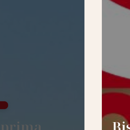
 prima
Bi