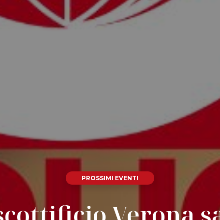
PROSSIMI EVENTI
scottificio Verona s