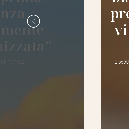
enza
pr
amente
vi
izzata”
I 17.6” OZ
Biscot