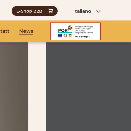
Italiano
E-Shop B2B
tatti
News