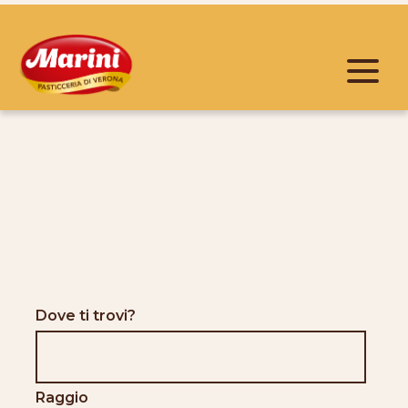
Warning
: Trying to access array offset on value of type
bool in
/home/biscottificio/biscottificioverona.com/current
content/themes/marini/page-store.php
on line
9
Dove ti trovi?
Raggio