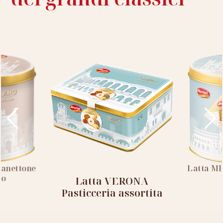
anettone
Latta M
to
Latta VERONA
Pasticceria assortita